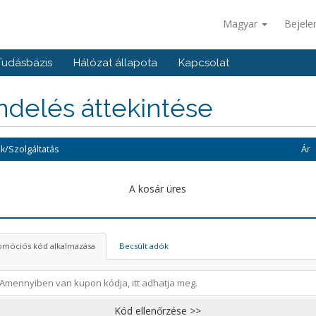
Magyar
Bejele
Tudásbázis
Hálózat állapota
Kapcsolat
delés áttekintése
k/Szolgáltatás
Ár
A kosár üres
omóciós kód alkalmazása
Becsült adók
Kód ellenőrzése >>