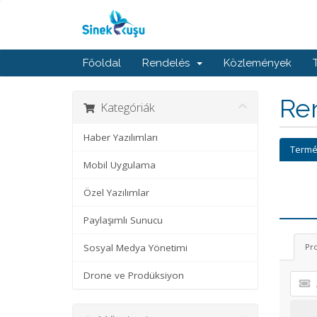
Főoldal
Rendelés
Közlemények
Ren
Kategóriák
Haber Yazılımları
Termé
Mobil Uygulama
Özel Yazılımlar
Paylaşımlı Sunucu
Sosyal Medya Yönetimi
Pr
Drone ve Prodüksiyon