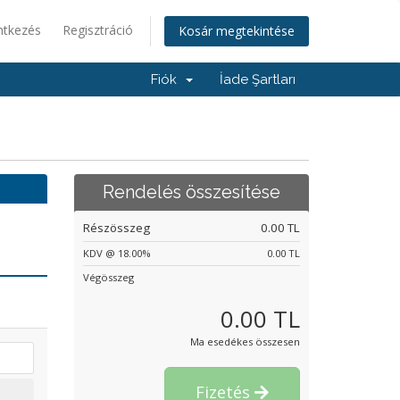
ntkezés
Regisztráció
Kosár megtekintése
Fiók
İade Şartları
Rendelés összesítése
Részösszeg
0.00 TL
KDV @ 18.00%
0.00 TL
Végösszeg
0.00 TL
Ma esedékes összesen
Fizetés